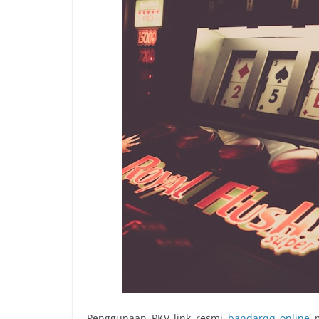
Penggunaan PKV link resmi
bandarqq online
m