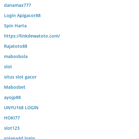
danamax777
Login Apigacor88
Spin Harta
https://linkdewatoto.com/
Rajatoto88
mabosbola
slot
situs slot gacor
Mabosbet
ayojp88
UNYU168 LOGIN
HOKI77
slot123
solana4d login