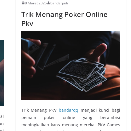
8 Maret 2025
bandarjudi
Trik Menang Poker Online
Pkv
Trik Menang PKV
bandarqq
menjadi kunci bagi
al
pemain poker online yang berambisi
an
meningkatkan kans menang mereka. PKV Games
di