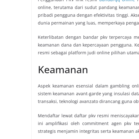
online, terutama dari sudut pandang keamanan
pribadi pengguna dengan efektivitas tinggi. A
dunia permainan yang luas, memperkaya pengal
Keterlibatan dengan bandar pkv terpercaya m
keamanan dana dan kepercayaan pengguna. Keut
resmi sebagai platform judi online pilihan utam
Keamanan
Aspek keamanan esensial dalam gambling onlin
sistem keamanan avant-garde yang insulasi data 
transaksi, teknologi avanzato dirancang guna ob
Mendaftar lewat daftar pkv resmi meniscayakan
ini amplifikasi oleh commitment agen pkv te
strategis menjamin integritas serta keamanan a