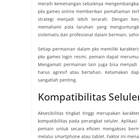
meraih kemenangan sebaiknya mengembangkan t
pkv games online memberikan pemahaman terh
strategi menjadi lebih terarah. Dengan b
memahami pola taruhan yang menguntungka
sistematis dan profesional dalam bermain, seh
Setiap permainan dalam pkv memiliki karakteris
pkv games login resmi, pemain dapat merumusk
Mengamati permainan lain juga bisa menjadi
harus agresif atau bertahan. Ketamakan dap
sangatlah penting.
Kompatibilitas Selule
Aksesibilitas tingkat tinggi merupakan karakte
kompatibilitas pada perangkat seluler. Aplika
pemain untuk secara efisien mengakses berma
melalui smartphone atau tablet. Faktor ini me