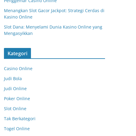
Penggemar Casino Online
Menangkan Slot Gacor Jackpot: Strategi Cerdas di
Kasino Online
Slot Dana: Menyelami Dunia Kasino Online yang
Mengasyikkan
Kategori
Casino Online
Judi Bola
Judi Online
Poker Online
Slot Online
Tak Berkategori
Togel Online