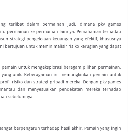
 yang terlibat dalam permainan judi, dimana pkv games
i satu permainan ke permainan lainnya. Pemahaman terhadap
usun strategi pengelolaan keuangan yang efektif, khususnya
ini bertujuan untuk meminimalisir risiko kerugian yang dapat
n pemain untuk mengeksplorasi beragam pilihan permainan,
tas yang unik. Keberagaman ini memungkinkan pemain untuk
rofil risiko dan strategi pribadi mereka. Dengan pkv games
memantau dan menyesuaikan pendekatan mereka terhadap
inan sebelumnya.
sangat berpengaruh terhadap hasil akhir. Pemain yang ingin