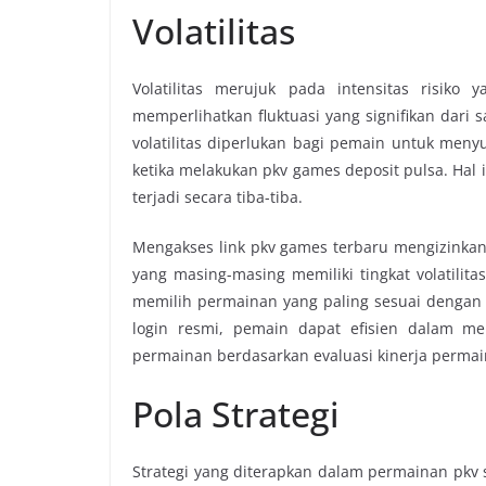
Volatilitas
Volatilitas merujuk pada intensitas risiko
memperlihatkan fluktuasi yang signifikan dar
volatilitas diperlukan bagi pemain untuk meny
ketika melakukan pkv games deposit pulsa. Hal 
terjadi secara tiba-tiba.
Mengakses link pkv games terbaru mengizinka
yang masing-masing memiliki tingkat volatili
memilih permainan yang paling sesuai dengan p
login resmi, pemain dapat efisien dalam 
permainan berdasarkan evaluasi kinerja perma
Pola Strategi
Strategi yang diterapkan dalam permainan pkv 