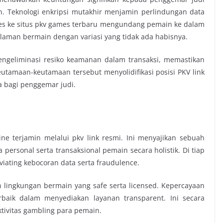
. Teknologi enkripsi mutakhir menjamin perlindungan data
kses ke situs pkv games terbaru mengundang pemain ke dalam
aman bermain dengan variasi yang tidak ada habisnya.
engeliminasi resiko keamanan dalam transaksi, memastikan
amaan-keutamaan tersebut menyolidifikasi posisi PKV link
a bagi penggemar judi.
e terjamin melalui pkv link resmi. Ini menyajikan sebuah
personal serta transaksional pemain secara holistik. Di tiap
viating kebocoran data serta fraudulence.
 lingkungan bermain yang safe serta licensed. Kepercayaan
rbaik dalam menyediakan layanan transparent. Ini secara
ktivitas gambling para pemain.