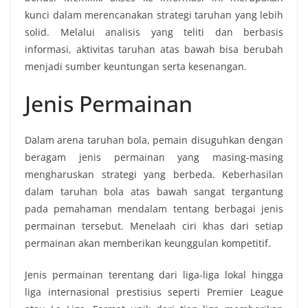
kunci dalam merencanakan strategi taruhan yang lebih
solid. Melalui analisis yang teliti dan berbasis
informasi, aktivitas taruhan atas bawah bisa berubah
menjadi sumber keuntungan serta kesenangan.
Jenis Permainan
Dalam arena taruhan bola, pemain disuguhkan dengan
beragam jenis permainan yang masing-masing
mengharuskan strategi yang berbeda. Keberhasilan
dalam taruhan bola atas bawah sangat tergantung
pada pemahaman mendalam tentang berbagai jenis
permainan tersebut. Menelaah ciri khas dari setiap
permainan akan memberikan keunggulan kompetitif.
Jenis permainan terentang dari liga-liga lokal hingga
liga internasional prestisius seperti Premier League