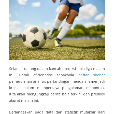
Selamat datang dalam kancah prediksi bola liga malam
ini. Untuk aficionados sepakbola
daftar sbobet
pemerolehan analisis pertandingan mendalam menjadi
krusial dalam memperkaya pengalaman menonton.
Kita akan mengungkap berita bola terkini dan prediksi
akurat malam ini.
Berlandaskan pada data dan statistik mutakhir dari