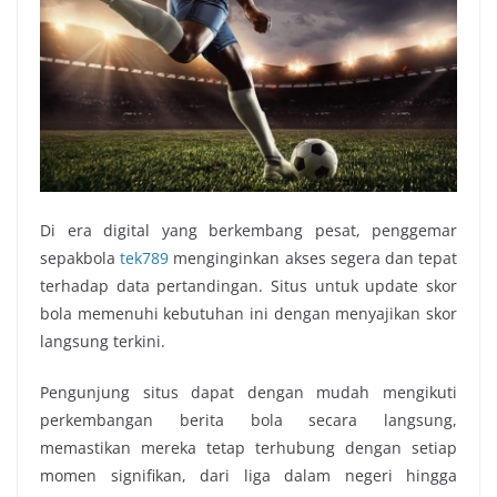
Di era digital yang berkembang pesat, penggemar
sepakbola
tek789
menginginkan akses segera dan tepat
terhadap data pertandingan. Situs untuk update skor
bola memenuhi kebutuhan ini dengan menyajikan skor
langsung terkini.
Pengunjung situs dapat dengan mudah mengikuti
perkembangan berita bola secara langsung,
memastikan mereka tetap terhubung dengan setiap
momen signifikan, dari liga dalam negeri hingga