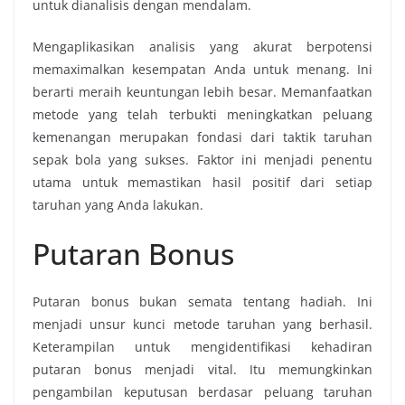
untuk dianalisis dengan mendalam.
Mengaplikasikan analisis yang akurat berpotensi
memaximalkan kesempatan Anda untuk menang. Ini
berarti meraih keuntungan lebih besar. Memanfaatkan
metode yang telah terbukti meningkatkan peluang
kemenangan merupakan fondasi dari taktik taruhan
sepak bola yang sukses. Faktor ini menjadi penentu
utama untuk memastikan hasil positif dari setiap
taruhan yang Anda lakukan.
Putaran Bonus
Putaran bonus bukan semata tentang hadiah. Ini
menjadi unsur kunci metode taruhan yang berhasil.
Keterampilan untuk mengidentifikasi kehadiran
putaran bonus menjadi vital. Itu memungkinkan
pengambilan keputusan berdasar peluang taruhan