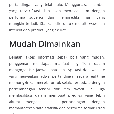
pertandingan yang telah lalu. Menggunakan sumber
yang terverifikasi, kita akan menelaah tim dengan
performa superior dan memprediksi hasil yang
mungkin terjadi. Siapkan diri untuk meraih wawasan
intensif dan prediksi yang akurat.
Mudah Dimainkan
Dengan akses informasi sepak bola yang mudah,
penggemar mendapat manfaat signifikan dalam
mengorganisir jadwal tontonan. Aplikasi dan website
yang menyajikan jadwal pertandingan secara real-time
memungkinkan mereka untuk selalu terupdate dengan
perkembangan terkini dari tim favorit. Ini juga
memfasilitasi dalam membuat prediksi yang lebih
akurat mengenai hasil pertandingan, dengan
memanfaatkan data statistik dan performa terbaru dari