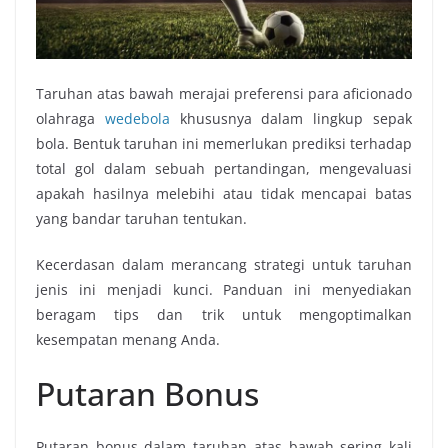
Taruhan atas bawah merajai preferensi para aficionado
olahraga
wedebola
khususnya dalam lingkup sepak
bola. Bentuk taruhan ini memerlukan prediksi terhadap
total gol dalam sebuah pertandingan, mengevaluasi
apakah hasilnya melebihi atau tidak mencapai batas
yang bandar taruhan tentukan.
Kecerdasan dalam merancang strategi untuk taruhan
jenis ini menjadi kunci. Panduan ini menyediakan
beragam tips dan trik untuk mengoptimalkan
kesempatan menang Anda.
Putaran Bonus
Putaran bonus dalam taruhan atas bawah sering kali