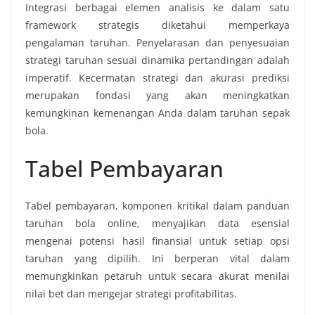
Integrasi berbagai elemen analisis ke dalam satu
framework strategis diketahui memperkaya
pengalaman taruhan. Penyelarasan dan penyesuaian
strategi taruhan sesuai dinamika pertandingan adalah
imperatif. Kecermatan strategi dan akurasi prediksi
merupakan fondasi yang akan meningkatkan
kemungkinan kemenangan Anda dalam taruhan sepak
bola.
Tabel Pembayaran
Tabel pembayaran, komponen kritikal dalam panduan
taruhan bola online, menyajikan data esensial
mengenai potensi hasil finansial untuk setiap opsi
taruhan yang dipilih. Ini berperan vital dalam
memungkinkan petaruh untuk secara akurat menilai
nilai bet dan mengejar strategi profitabilitas.