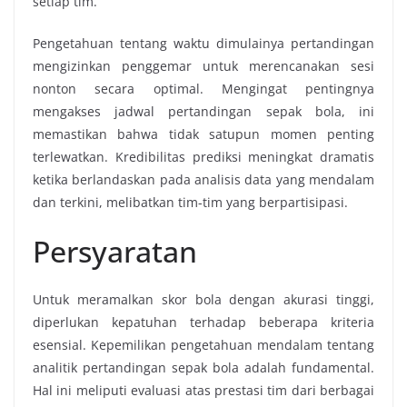
setiap tim.
Pengetahuan tentang waktu dimulainya pertandingan
mengizinkan penggemar untuk merencanakan sesi
nonton secara optimal. Mengingat pentingnya
mengakses jadwal pertandingan sepak bola, ini
memastikan bahwa tidak satupun momen penting
terlewatkan. Kredibilitas prediksi meningkat dramatis
ketika berlandaskan pada analisis data yang mendalam
dan terkini, melibatkan tim-tim yang berpartisipasi.
Persyaratan
Untuk meramalkan skor bola dengan akurasi tinggi,
diperlukan kepatuhan terhadap beberapa kriteria
esensial. Kepemilikan pengetahuan mendalam tentang
analitik pertandingan sepak bola adalah fundamental.
Hal ini meliputi evaluasi atas prestasi tim dari berbagai