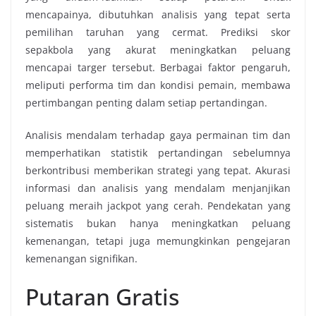
mencapainya, dibutuhkan analisis yang tepat serta
pemilihan taruhan yang cermat. Prediksi skor
sepakbola yang akurat meningkatkan peluang
mencapai targer tersebut. Berbagai faktor pengaruh,
meliputi performa tim dan kondisi pemain, membawa
pertimbangan penting dalam setiap pertandingan.
Analisis mendalam terhadap gaya permainan tim dan
memperhatikan statistik pertandingan sebelumnya
berkontribusi memberikan strategi yang tepat. Akurasi
informasi dan analisis yang mendalam menjanjikan
peluang meraih jackpot yang cerah. Pendekatan yang
sistematis bukan hanya meningkatkan peluang
kemenangan, tetapi juga memungkinkan pengejaran
kemenangan signifikan.
Putaran Gratis