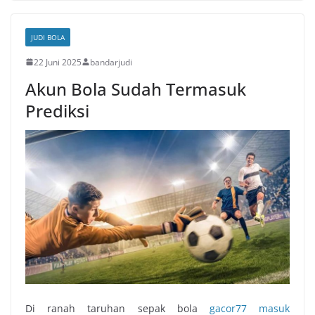
JUDI BOLA
22 Juni 2025
bandarjudi
Akun Bola Sudah Termasuk
Prediksi
Di ranah taruhan sepak bola
gacor77 masuk