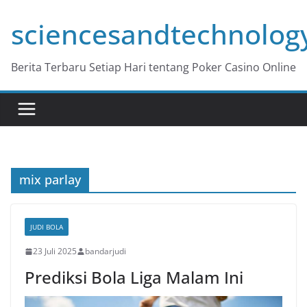
Skip
sciencesandtechnolog
to
content
Berita Terbaru Setiap Hari tentang Poker Casino Online
mix parlay
JUDI BOLA
23 Juli 2025
bandarjudi
Prediksi Bola Liga Malam Ini