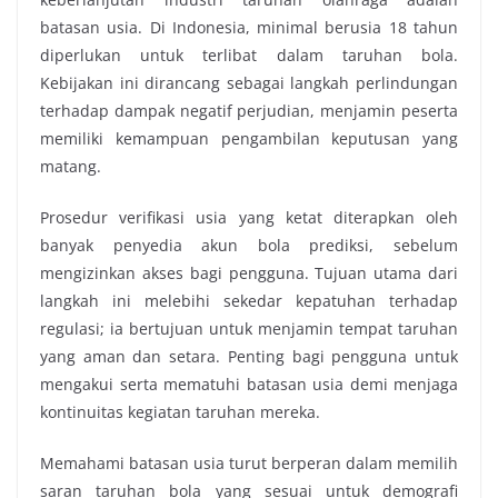
batasan usia. Di Indonesia, minimal berusia 18 tahun
diperlukan untuk terlibat dalam taruhan bola.
Kebijakan ini dirancang sebagai langkah perlindungan
terhadap dampak negatif perjudian, menjamin peserta
memiliki kemampuan pengambilan keputusan yang
matang.
Prosedur verifikasi usia yang ketat diterapkan oleh
banyak penyedia akun bola prediksi, sebelum
mengizinkan akses bagi pengguna. Tujuan utama dari
langkah ini melebihi sekedar kepatuhan terhadap
regulasi; ia bertujuan untuk menjamin tempat taruhan
yang aman dan setara. Penting bagi pengguna untuk
mengakui serta mematuhi batasan usia demi menjaga
kontinuitas kegiatan taruhan mereka.
Memahami batasan usia turut berperan dalam memilih
saran taruhan bola yang sesuai untuk demografi