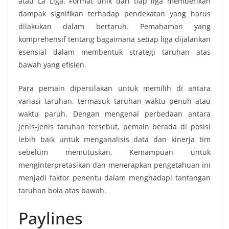
atau La Liga. Format unik dari tiap liga memberikan
dampak signifikan terhadap pendekatan yang harus
dilakukan dalam bertaruh. Pemahaman yang
komprehensif tentang bagaimana setiap liga dijalankan
esensial dalam membentuk strategi taruhan atas
bawah yang efisien.
Para pemain dipersilakan untuk memilih di antara
variasi taruhan, termasuk taruhan waktu penuh atau
waktu paruh. Dengan mengenal perbedaan antara
jenis-jenis taruhan tersebut, pemain berada di posisi
lebih baik untuk menganalisis data dan kinerja tim
sebelum memutuskan. Kemampuan untuk
menginterpretasikan dan menerapkan pengetahuan ini
menjadi faktor penentu dalam menghadapi tantangan
taruhan bola atas bawah.
Paylines