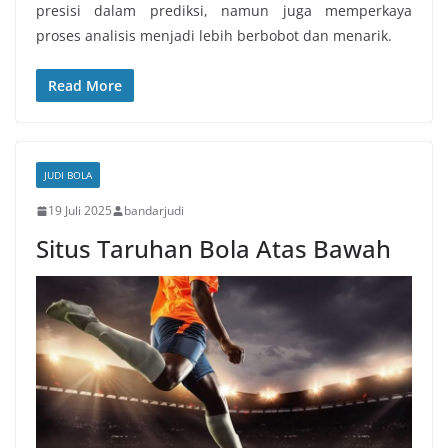
presisi dalam prediksi, namun juga memperkaya
proses analisis menjadi lebih berbobot dan menarik.
Read More
JUDI BOLA
19 Juli 2025
bandarjudi
Situs Taruhan Bola Atas Bawah