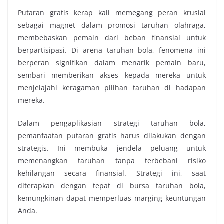
Putaran gratis kerap kali memegang peran krusial
sebagai magnet dalam promosi taruhan olahraga,
membebaskan pemain dari beban finansial untuk
berpartisipasi. Di arena taruhan bola, fenomena ini
berperan signifikan dalam menarik pemain baru,
sembari memberikan akses kepada mereka untuk
menjelajahi keragaman pilihan taruhan di hadapan
mereka.
Dalam pengaplikasian strategi taruhan bola,
pemanfaatan putaran gratis harus dilakukan dengan
strategis. Ini membuka jendela peluang untuk
memenangkan taruhan tanpa terbebani risiko
kehilangan secara finansial. Strategi ini, saat
diterapkan dengan tepat di bursa taruhan bola,
kemungkinan dapat memperluas marging keuntungan
Anda.