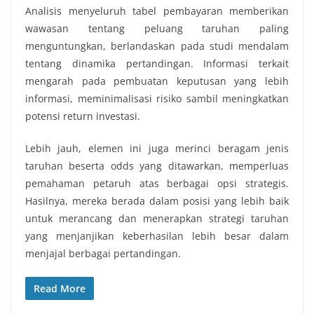
Analisis menyeluruh tabel pembayaran memberikan
wawasan tentang peluang taruhan paling
menguntungkan, berlandaskan pada studi mendalam
tentang dinamika pertandingan. Informasi terkait
mengarah pada pembuatan keputusan yang lebih
informasi, meminimalisasi risiko sambil meningkatkan
potensi return investasi.
Lebih jauh, elemen ini juga merinci beragam jenis
taruhan beserta odds yang ditawarkan, memperluas
pemahaman petaruh atas berbagai opsi strategis.
Hasilnya, mereka berada dalam posisi yang lebih baik
untuk merancang dan menerapkan strategi taruhan
yang menjanjikan keberhasilan lebih besar dalam
menjajal berbagai pertandingan.
Read More