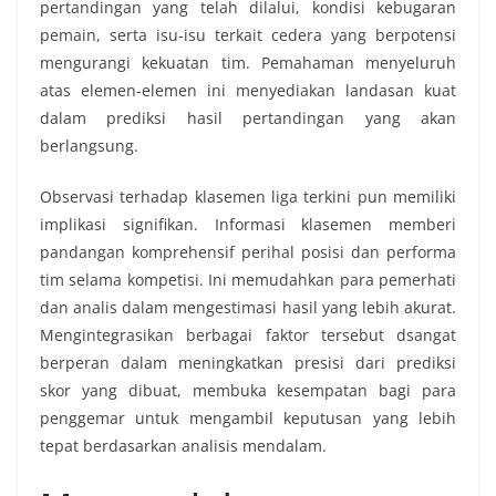
pertandingan yang telah dilalui, kondisi kebugaran
pemain, serta isu-isu terkait cedera yang berpotensi
mengurangi kekuatan tim. Pemahaman menyeluruh
atas elemen-elemen ini menyediakan landasan kuat
dalam prediksi hasil pertandingan yang akan
berlangsung.
Observasi terhadap klasemen liga terkini pun memiliki
implikasi signifikan. Informasi klasemen memberi
pandangan komprehensif perihal posisi dan performa
tim selama kompetisi. Ini memudahkan para pemerhati
dan analis dalam mengestimasi hasil yang lebih akurat.
Mengintegrasikan berbagai faktor tersebut dsangat
berperan dalam meningkatkan presisi dari prediksi
skor yang dibuat, membuka kesempatan bagi para
penggemar untuk mengambil keputusan yang lebih
tepat berdasarkan analisis mendalam.