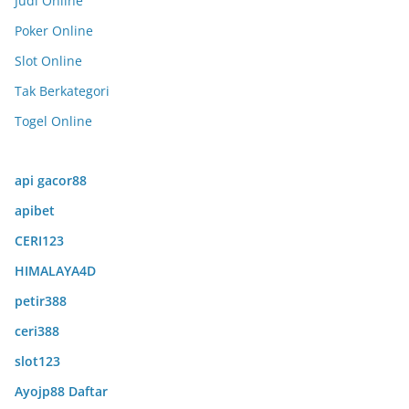
Judi Online
Poker Online
Slot Online
Tak Berkategori
Togel Online
api gacor88
apibet
CERI123
HIMALAYA4D
petir388
ceri388
slot123
Ayojp88 Daftar