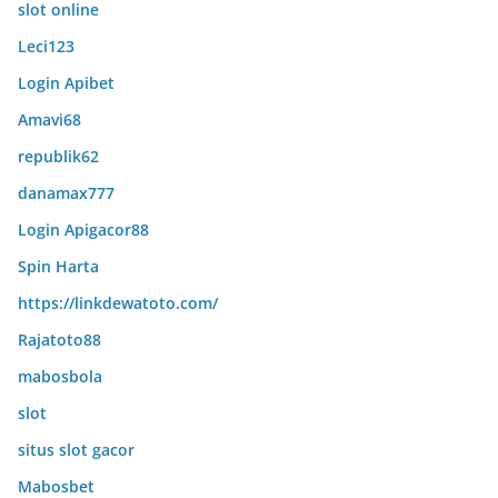
slot online
Leci123
Login Apibet
Amavi68
republik62
danamax777
Login Apigacor88
Spin Harta
https://linkdewatoto.com/
Rajatoto88
mabosbola
slot
situs slot gacor
Mabosbet