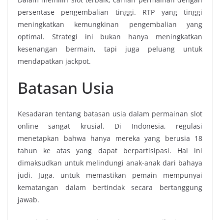
persentase pengembalian tinggi. RTP yang tinggi
meningkatkan kemungkinan pengembalian yang
optimal. Strategi ini bukan hanya meningkatkan
kesenangan bermain, tapi juga peluang untuk
mendapatkan jackpot.
Batasan Usia
Kesadaran tentang batasan usia dalam permainan slot
online sangat krusial. Di Indonesia, regulasi
menetapkan bahwa hanya mereka yang berusia 18
tahun ke atas yang dapat berpartisipasi. Hal ini
dimaksudkan untuk melindungi anak-anak dari bahaya
judi. Juga, untuk memastikan pemain mempunyai
kematangan dalam bertindak secara bertanggung
jawab.