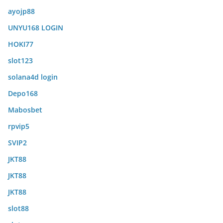
ayojp88
UNYU168 LOGIN
HOKI77
slot123
solana4d login
Depo168
Mabosbet
rpvip5
SVIP2
JKT88
JKT88
JKT88
slot88