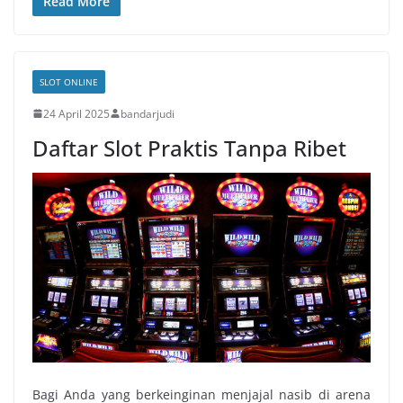
Read More
SLOT ONLINE
24 April 2025
bandarjudi
Daftar Slot Praktis Tanpa Ribet
Bagi Anda yang berkeinginan menjajal nasib di arena