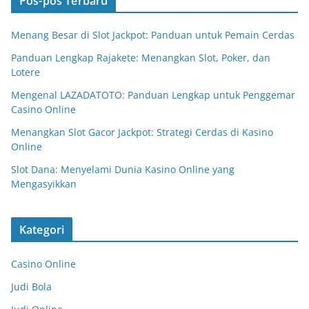
Pos-pos Terbaru
Menang Besar di Slot Jackpot: Panduan untuk Pemain Cerdas
Panduan Lengkap Rajakete: Menangkan Slot, Poker, dan
Lotere
Mengenal LAZADATOTO: Panduan Lengkap untuk Penggemar
Casino Online
Menangkan Slot Gacor Jackpot: Strategi Cerdas di Kasino
Online
Slot Dana: Menyelami Dunia Kasino Online yang
Mengasyikkan
Kategori
Casino Online
Judi Bola