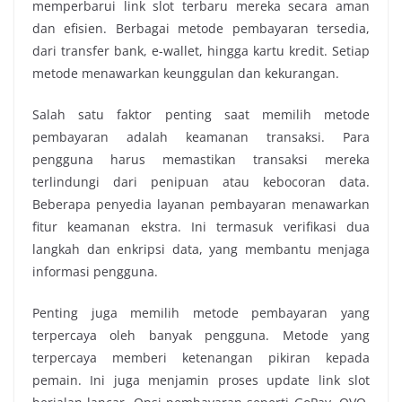
memperbarui link slot terbaru mereka secara aman
dan efisien. Berbagai metode pembayaran tersedia,
dari transfer bank, e-wallet, hingga kartu kredit. Setiap
metode menawarkan keunggulan dan kekurangan.
Salah satu faktor penting saat memilih metode
pembayaran adalah keamanan transaksi. Para
pengguna harus memastikan transaksi mereka
terlindungi dari penipuan atau kebocoran data.
Beberapa penyedia layanan pembayaran menawarkan
fitur keamanan ekstra. Ini termasuk verifikasi dua
langkah dan enkripsi data, yang membantu menjaga
informasi pengguna.
Penting juga memilih metode pembayaran yang
terpercaya oleh banyak pengguna. Metode yang
terpercaya memberi ketenangan pikiran kepada
pemain. Ini juga menjamin proses update link slot