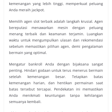
kemenangan yang lebih tinggi, memperkuat peluang
Anda meraih jackpot.
Memilih agen slot terbaik adalah langkah krusial. Agen
bereputasi menawarkan mesin dengan peluang
menang terbaik dan keamanan terjamin. Luangkan
waktu untuk mengumpulkan ulasan dan rekomendasi
sebelum memastikan pilihan agen, demi pengalaman
bermain yang optimal.
Mengatur bankroll Anda dengan bijaksana sangat
penting. Hindari godaan untuk terus menerus bermain
setelah kemenangan besar. Tetapkan batas
kemenangan harian, dan hentikan permainan saat
batas tersebut tercapai. Pendekatan ini memastikan
Anda menikmati keuntungan tanpa kehilangan
semuanya kembali.