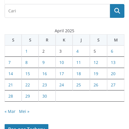
April 2025
S
S
R
K
J
S
M
1
2
3
4
5
6
7
8
9
10
11
12
13
14
15
16
17
18
19
20
21
22
23
24
25
26
27
28
29
30
« Mar
Mei »