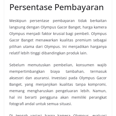
Persentase Pembayaran
Meskipun persentase pembayaran tidak berkaitan
langsung dengan Olympus Gacor Banget, harga kamera
Olympus menjadi faktor krusial bagi pembeli. Olympus
Gacor Banget menawarkan kualitas premium sebagai
pilihan utama dari Olympus. Ini menjadikan harganya
relatif lebih tinggi dibandingkan produk lain.
Sebelum memutuskan pembelian, konsumen wajib
mempertimbangkan biaya tambahan, termasuk
aksesori dan asuransi. Investasi pada Olympus Gacor
Banget, yang menjanjikan kualitas tanpa kompromi,
memang mengharuskan pengeluaran lebih. Namun,
hal ini berarti pengguna akan memiliki perangkat
fotografi andal untuk semua situasi.
Di tengah variasi harga kamera Olympus, evaluasi