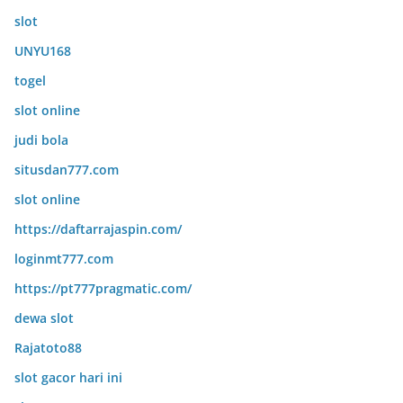
slot
UNYU168
togel
slot online
judi bola
situsdan777.com
slot online
https://daftarrajaspin.com/
loginmt777.com
https://pt777pragmatic.com/
dewa slot
Rajatoto88
slot gacor hari ini