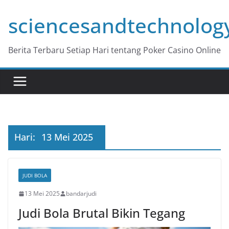
Skip
sciencesandtechnolog
to
content
Berita Terbaru Setiap Hari tentang Poker Casino Online
Hari:
13 Mei 2025
JUDI BOLA
13 Mei 2025
bandarjudi
Judi Bola Brutal Bikin Tegang