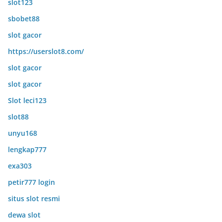
slot123
sbobet88
slot gacor
https://userslot8.com/
slot gacor
slot gacor
Slot leci123
slot88
unyu168
lengkap777
exa303
petir777 login
situs slot resmi
dewa slot