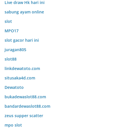
Live draw Hk hari ini
sabung ayam online
slot
MPO17
slot gacor hari ini
juragan805
slot88
linkdewatoto.com
situsaka4d.com
Dewatoto
bukadewaslot88.com
bandardewaslot88.com
zeus supper scatter
mpo slot