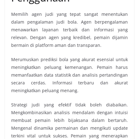
Memilih agen judi yang tepat sangat menentukan
dalam pengalaman judi bola. Agen berpengalaman
menawarkan layanan terbaik dan informasi yang
relevan. Dengan agen yang kredibel, pemain dijamin
bermain di platform aman dan transparan.
Merumuskan prediksi bola yang akurat esensial untuk
meningkatkan peluang kemenangan. Pemain harus
memanfaatkan data statistik dan analisis pertandingan
secara cerdas. Informasi terbaru dan akurat
meningkatkan peluang menang.
Strategi judi yang efektif tidak boleh diabaikan.
Mengkombinasikan analisis mendalam dengan intuisi
membuat pemain lebih bijaksana dalam bertaruh.
Mengenal dinamika permainan dan mengikuti update
terkini vital untuk sukses. Pemain yang menerapkan