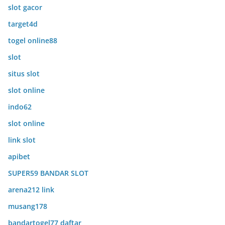
slot gacor
target4d
togel online88
slot
situs slot
slot online
indo62
slot online
link slot
apibet
SUPER59 BANDAR SLOT
arena212 link
musang178
bandartogel77 daftar