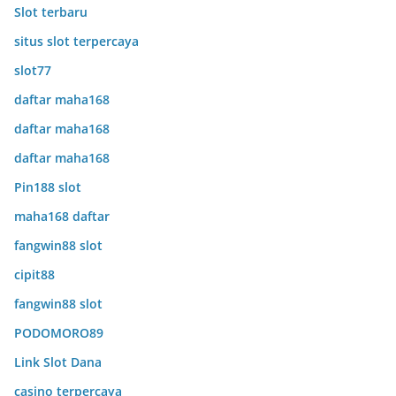
Slot terbaru
situs slot terpercaya
slot77
daftar maha168
daftar maha168
daftar maha168
Pin188 slot
maha168 daftar
fangwin88 slot
cipit88
fangwin88 slot
PODOMORO89
Link Slot Dana
casino terpercaya