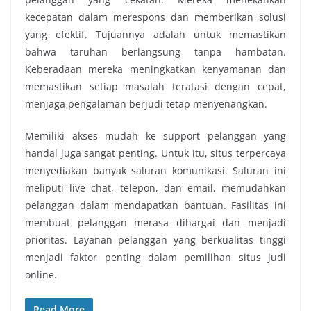
kecepatan dalam merespons dan memberikan solusi
yang efektif. Tujuannya adalah untuk memastikan
bahwa taruhan berlangsung tanpa hambatan.
Keberadaan mereka meningkatkan kenyamanan dan
memastikan setiap masalah teratasi dengan cepat,
menjaga pengalaman berjudi tetap menyenangkan.
Memiliki akses mudah ke support pelanggan yang
handal juga sangat penting. Untuk itu, situs terpercaya
menyediakan banyak saluran komunikasi. Saluran ini
meliputi live chat, telepon, dan email, memudahkan
pelanggan dalam mendapatkan bantuan. Fasilitas ini
membuat pelanggan merasa dihargai dan menjadi
prioritas. Layanan pelanggan yang berkualitas tinggi
menjadi faktor penting dalam pemilihan situs judi
online.
Read More