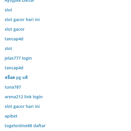
Ayojp88 Daftar
slot
slot gacor hari ini
slot gacor
tancap4d
slot
jelas777 login
tancap4d
สล็อต pg แท้
tuna787
arena212 link login
slot gacor hari ini
apibet
togelonline88 daftar