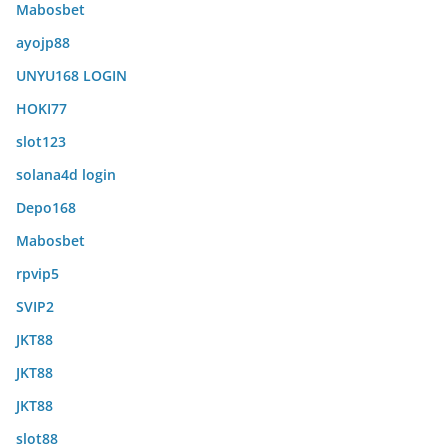
Mabosbet
ayojp88
UNYU168 LOGIN
HOKI77
slot123
solana4d login
Depo168
Mabosbet
rpvip5
SVIP2
JKT88
JKT88
JKT88
slot88