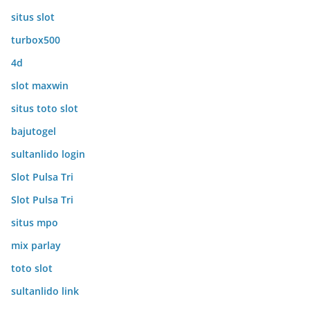
situs slot
turbox500
4d
slot maxwin
situs toto slot
bajutogel
sultanlido login
Slot Pulsa Tri
Slot Pulsa Tri
situs mpo
mix parlay
toto slot
sultanlido link