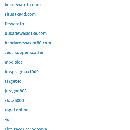
linkdewatoto.com
situsaka4d.com
Dewatoto
bukadewaslot88.com
bandardewaslot88.com
zeus supper scatter
mpo slot
bospragmax1000
target4d
juragan805
slotx5000
togel online
4d
slot gacor terpercaya