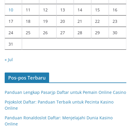
10
11
12
13
14
15
16
17
18
19
20
21
22
23
24
25
26
27
28
29
30
31
« Jul
Pos-pos Terbaru
Panduan Lengkap Pasarjp Daftar untuk Pemain Online Casino
Pojokslot Daftar: Panduan Terbaik untuk Pecinta Kasino
Online
Panduan Ronaldoslot Daftar: Menjelajahi Dunia Kasino
Online