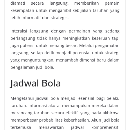
diamati secara langsung, memberikan pemain
kesempatan untuk mengambil kebijakan taruhan yang
lebih informatif dan strategis.
Interaksi langsung dengan permainan yang sedang
berlangsung tidak hanya meningkatkan keseruan tapi
juga potensi untuk menang besar. Melalui pengamatan
langsung, setiap detik menjadi potensial untuk strategi
yang menguntungkan, menambah dimensi baru dalam
pengalaman judi bola.
Jadwal Bola
Mengetahui jadwal bola menjadi esensial bagi pelaku
taruhan. Informasi akurat memampukan mereka dalam
merancang taruhan secara efektif, yang pada akhirnya
memperbesar probabilitas keberhasilan. Akun judi bola
terkemuka menawarkan jadwal komprehensif,