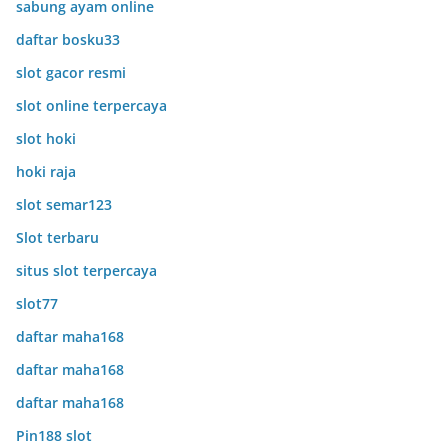
sabung ayam online
daftar bosku33
slot gacor resmi
slot online terpercaya
slot hoki
hoki raja
slot semar123
Slot terbaru
situs slot terpercaya
slot77
daftar maha168
daftar maha168
daftar maha168
Pin188 slot