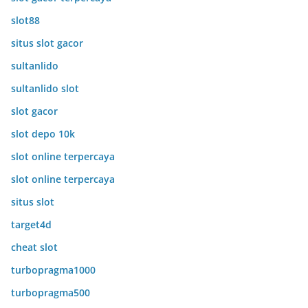
slot88
situs slot gacor
sultanlido
sultanlido slot
slot gacor
slot depo 10k
slot online terpercaya
slot online terpercaya
situs slot
target4d
cheat slot
turbopragma1000
turbopragma500