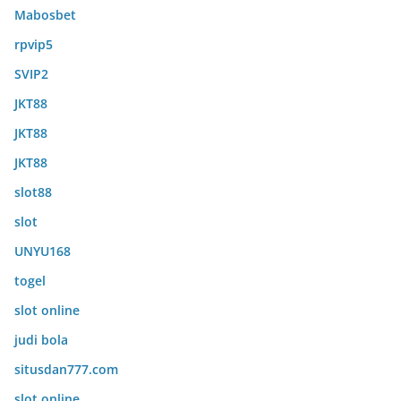
Mabosbet
rpvip5
SVIP2
JKT88
JKT88
JKT88
slot88
slot
UNYU168
togel
slot online
judi bola
situsdan777.com
slot online