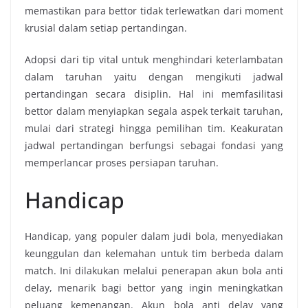
memastikan para bettor tidak terlewatkan dari moment
krusial dalam setiap pertandingan.
Adopsi dari tip vital untuk menghindari keterlambatan
dalam taruhan yaitu dengan mengikuti jadwal
pertandingan secara disiplin. Hal ini memfasilitasi
bettor dalam menyiapkan segala aspek terkait taruhan,
mulai dari strategi hingga pemilihan tim. Keakuratan
jadwal pertandingan berfungsi sebagai fondasi yang
memperlancar proses persiapan taruhan.
Handicap
Handicap, yang populer dalam judi bola, menyediakan
keunggulan dan kelemahan untuk tim berbeda dalam
match. Ini dilakukan melalui penerapan akun bola anti
delay, menarik bagi bettor yang ingin meningkatkan
peluang kemenangan. Akun bola anti delay yang