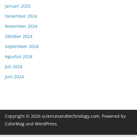
Januari 2025
Desember 2024
November 2024
Oktober 2024
September 2024
Agustus 2024
Juli 2024
Juni 2024
Copyright © 2026
sciencesandtechnology.com
. Powered by
ColorMag
and
WordPress
.