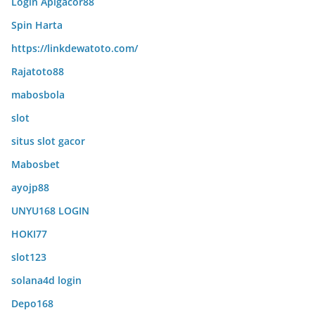
Login Apigacor88
Spin Harta
https://linkdewatoto.com/
Rajatoto88
mabosbola
slot
situs slot gacor
Mabosbet
ayojp88
UNYU168 LOGIN
HOKI77
slot123
solana4d login
Depo168