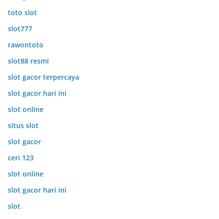
toto slot
slot777
rawontoto
slot88 resmi
slot gacor terpercaya
slot gacor hari ini
slot online
situs slot
slot gacor
ceri 123
slot online
slot gacor hari ini
slot