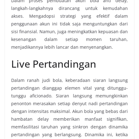
Dalam proses pembuatan akun bola anti delay,
langkah-langkahnya dirancang untuk kemudahan
akses. Mengadopsi strategi yang efektif dalam
penggunaan akun ini tidak saja menguntungkan dari
sisi finansial. Namun, juga meningkatkan kepuasan dan
kesenangan dalam setiap momen taruhan,
menjadikannya lebih lancar dan menyenangkan.
Live Pertandingan
Dalam ranah judi bola, keberadaan siaran langsung
pertandingan dianggap elemen vital yang ditunggu-
tunggu aficionado. Siaran langsung memungkinkan
penonton merasakan setiap denyut nadi pertandingan
dengan intensitas maksimal. Akun bola yang bebas dari
hambatan delay memberikan manfaat signifikan,
memfasilitasi taruhan yang sinkron dengan dinamika
pertandingan yang berlangsung. Dinamika ini, ketika