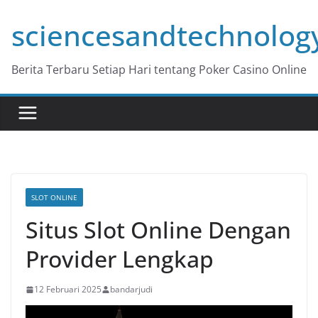
Skip
sciencesandtechnolog
to
content
Berita Terbaru Setiap Hari tentang Poker Casino Online
SLOT ONLINE
Situs Slot Online Dengan
Provider Lengkap
12 Februari 2025
bandarjudi