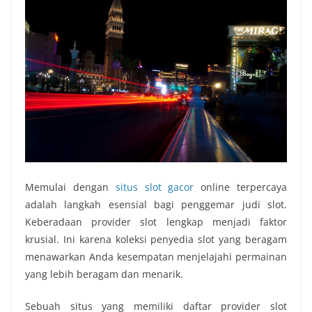
Memulai dengan
situs slot gacor
online terpercaya
adalah langkah esensial bagi penggemar judi slot.
Keberadaan provider slot lengkap menjadi faktor
krusial. Ini karena koleksi penyedia slot yang beragam
menawarkan Anda kesempatan menjelajahi permainan
yang lebih beragam dan menarik.
Sebuah situs yang memiliki daftar provider slot