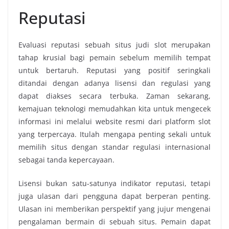
Reputasi
Evaluasi reputasi sebuah situs judi slot merupakan
tahap krusial bagi pemain sebelum memilih tempat
untuk bertaruh. Reputasi yang positif seringkali
ditandai dengan adanya lisensi dan regulasi yang
dapat diakses secara terbuka. Zaman sekarang,
kemajuan teknologi memudahkan kita untuk mengecek
informasi ini melalui website resmi dari platform slot
yang terpercaya. Itulah mengapa penting sekali untuk
memilih situs dengan standar regulasi internasional
sebagai tanda kepercayaan.
Lisensi bukan satu-satunya indikator reputasi, tetapi
juga ulasan dari pengguna dapat berperan penting.
Ulasan ini memberikan perspektif yang jujur mengenai
pengalaman bermain di sebuah situs. Pemain dapat