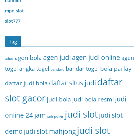
dadu4d
mpo slot
slot777
Tag
agen judi
agen judi online
agen bola
agen
aduq
bola parlay
togel
angka togel
bandar togel
bandarq
daftar
daftar situs judi
daftar judi bola
slot gacor
judi
judi bola
judi bola resmi
judi slot
online 24 jam
judi slot
judi poker
judi slot
demo
judi slot mahjong