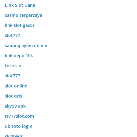
Link Slot Dana
casino terpercaya
link slot gacor
slot777
sabung ayam online
link depo 10k
toto slot
slot777
slot online
slot qris
sky99 apk
rr777slot.com
dbltoto login
sky99idn