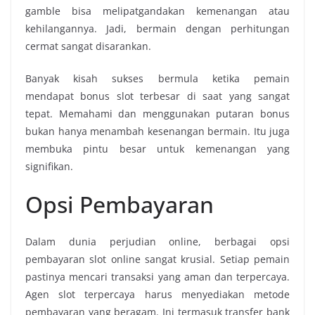
gamble bisa melipatgandakan kemenangan atau
kehilangannya. Jadi, bermain dengan perhitungan
cermat sangat disarankan.
Banyak kisah sukses bermula ketika pemain
mendapat bonus slot terbesar di saat yang sangat
tepat. Memahami dan menggunakan putaran bonus
bukan hanya menambah kesenangan bermain. Itu juga
membuka pintu besar untuk kemenangan yang
signifikan.
Opsi Pembayaran
Dalam dunia perjudian online, berbagai opsi
pembayaran slot online sangat krusial. Setiap pemain
pastinya mencari transaksi yang aman dan terpercaya.
Agen slot terpercaya harus menyediakan metode
pembayaran yang beragam. Ini termasuk transfer bank