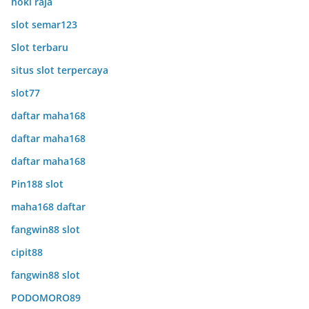
hoki raja
slot semar123
Slot terbaru
situs slot terpercaya
slot77
daftar maha168
daftar maha168
daftar maha168
Pin188 slot
maha168 daftar
fangwin88 slot
cipit88
fangwin88 slot
PODOMORO89