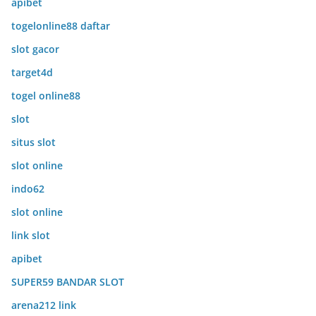
apibet
togelonline88 daftar
slot gacor
target4d
togel online88
slot
situs slot
slot online
indo62
slot online
link slot
apibet
SUPER59 BANDAR SLOT
arena212 link