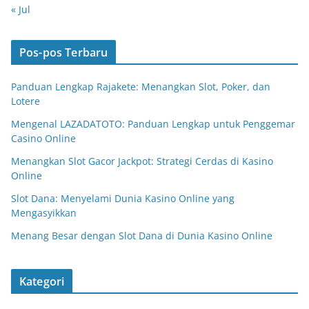
« Jul
Pos-pos Terbaru
Panduan Lengkap Rajakete: Menangkan Slot, Poker, dan
Lotere
Mengenal LAZADATOTO: Panduan Lengkap untuk Penggemar
Casino Online
Menangkan Slot Gacor Jackpot: Strategi Cerdas di Kasino
Online
Slot Dana: Menyelami Dunia Kasino Online yang
Mengasyikkan
Menang Besar dengan Slot Dana di Dunia Kasino Online
Kategori