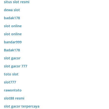
situs slot resmi
dewa slot
badak178
slot online
slot online
bandar999
Badak178
slot gacor
slot gacor 777
toto slot
slot777
rawontoto
slot88 resmi
slot gacor terpercaya