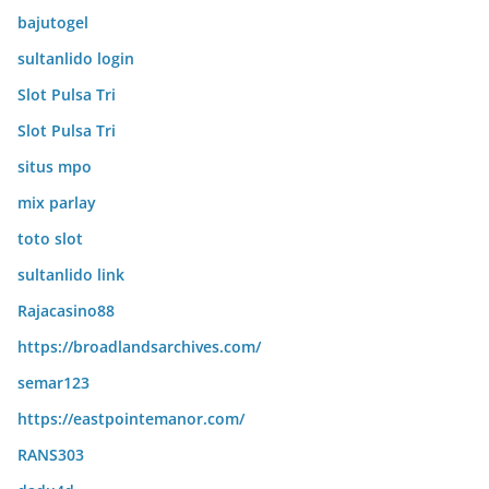
bajutogel
sultanlido login
Slot Pulsa Tri
Slot Pulsa Tri
situs mpo
mix parlay
toto slot
sultanlido link
Rajacasino88
https://broadlandsarchives.com/
semar123
https://eastpointemanor.com/
RANS303