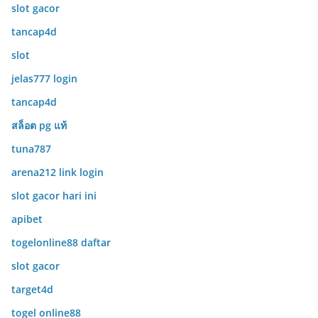
slot gacor
tancap4d
slot
jelas777 login
tancap4d
สล็อต pg แท้
tuna787
arena212 link login
slot gacor hari ini
apibet
togelonline88 daftar
slot gacor
target4d
togel online88