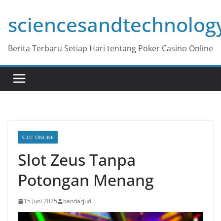
Skip
sciencesandtechnolog
to
content
Berita Terbaru Setiap Hari tentang Poker Casino Online
SLOT ONLINE
Slot Zeus Tanpa
Potongan Menang
15 Juni 2025
bandarjudi