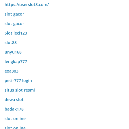
https://userslot8.com/
slot gacor
slot gacor
Slot leci123
slot88
unyu168
lengkap777
exa303
petir777 login
situs slot resmi
dewa slot
badak178
slot online
slot online