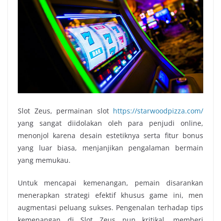
Slot Zeus, permainan slot
https://starwoodpizza.com/
yang sangat diidolakan oleh para penjudi online,
menonjol karena desain estetiknya serta fitur bonus
yang luar biasa, menjanjikan pengalaman bermain
yang memukau.
Untuk mencapai kemenangan, pemain disarankan
menerapkan strategi efektif khusus game ini, men
augmentasi peluang sukses. Pengenalan terhadap tips
kemenangan di Slot Zeus pun kritikal, memberi