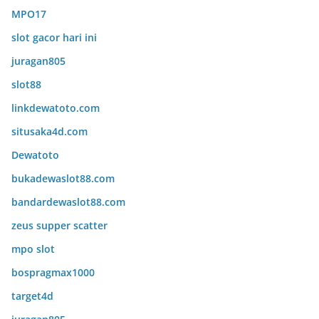
MPO17
slot gacor hari ini
juragan805
slot88
linkdewatoto.com
situsaka4d.com
Dewatoto
bukadewaslot88.com
bandardewaslot88.com
zeus supper scatter
mpo slot
bospragmax1000
target4d