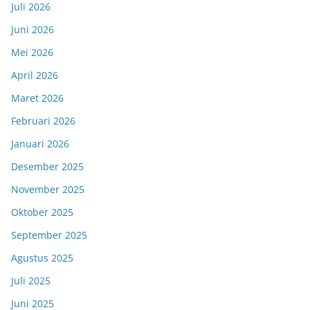
Juli 2026
Juni 2026
Mei 2026
April 2026
Maret 2026
Februari 2026
Januari 2026
Desember 2025
November 2025
Oktober 2025
September 2025
Agustus 2025
Juli 2025
Juni 2025