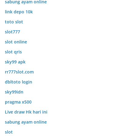
sabung ayam online
link depo 10k
toto slot
slot777
slot online
slot qris
sky99 apk
rr777slot.com
dbltoto login
sky99idn
pragma x500
Live draw Hk hari ini
sabung ayam online
slot