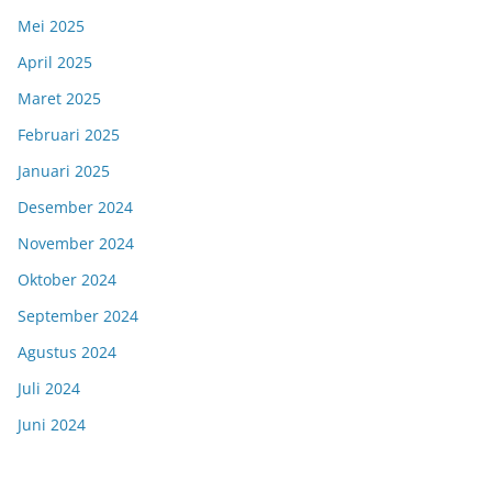
Mei 2025
April 2025
Maret 2025
Februari 2025
Januari 2025
Desember 2024
November 2024
Oktober 2024
September 2024
Agustus 2024
Juli 2024
Juni 2024