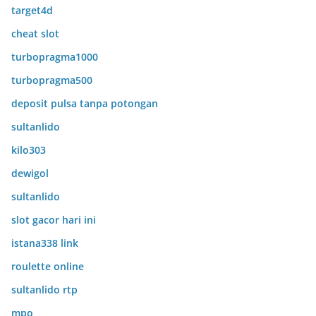
target4d
cheat slot
turbopragma1000
turbopragma500
deposit pulsa tanpa potongan
sultanlido
kilo303
dewigol
sultanlido
slot gacor hari ini
istana338 link
roulette online
sultanlido rtp
mpo