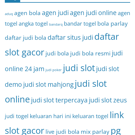
agen judi
agen judi online
agen bola
agen
aduq
bola parlay
togel
angka togel
bandar togel
bandarq
daftar
daftar situs judi
daftar judi bola
slot gacor
judi
judi bola
judi bola resmi
judi slot
online 24 jam
judi slot
judi poker
judi slot
demo
judi slot mahjong
online
judi slot terpercaya
judi slot zeus
link
judi togel
keluaran hari ini
keluaran togel
slot gacor
pg
live judi bola
mix parlay