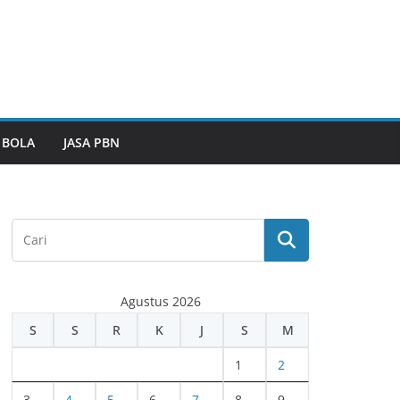
I BOLA
JASA PBN
Agustus 2026
S
S
R
K
J
S
M
1
2
3
4
5
6
7
8
9