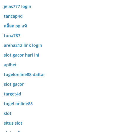
jelas777 login
tancap4d
สล็อต pg แท้
tuna787
arena212 link login
slot gacor hari ini
apibet
togelonline88 daftar
slot gacor
target4d
togel online88
slot
situs slot