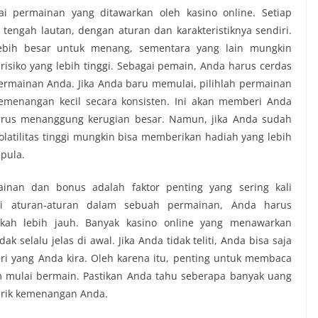
ai permainan yang ditawarkan oleh kasino online. Setiap
tengah lautan, dengan aturan dan karakteristiknya sendiri.
bih besar untuk menang, sementara yang lain mungkin
isiko yang lebih tinggi. Sebagai pemain, Anda harus cerdas
rmainan Anda. Jika Anda baru memulai, pilihlah permainan
emenangan kecil secara konsisten. Ini akan memberi Anda
harus menanggung kerugian besar. Namun, jika Anda sudah
latilitas tinggi mungkin bisa memberikan hadiah yang lebih
 pula.
inan dan bonus adalah faktor penting yang sering kali
ti aturan-aturan dalam sebuah permainan, Anda harus
ah lebih jauh. Banyak kasino online yang menawarkan
 selalu jelas di awal. Jika Anda tidak teliti, Anda bisa saja
ri yang Anda kira. Oleh karena itu, penting untuk membaca
 mulai bermain. Pastikan Anda tahu seberapa banyak uang
arik kemenangan Anda.