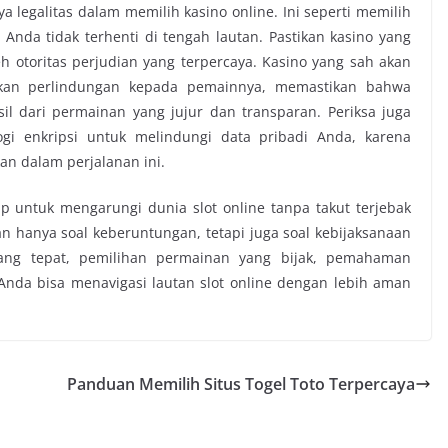
legalitas dalam memilih kasino online. Ini seperti memilih
Anda tidak terhenti di tengah lautan. Pastikan kasino yang
leh otoritas perjudian yang terpercaya. Kasino yang sah akan
kan perlindungan kepada pemainnya, memastikan bahwa
l dari permainan yang jujur dan transparan. Periksa juga
gi enkripsi untuk melindungi data pribadi Anda, karena
an dalam perjalanan ini.
ap untuk mengarungi dunia slot online tanpa takut terjebak
n hanya soal keberuntungan, tetapi juga soal kebijaksanaan
ng tepat, pemilihan permainan yang bijak, pemahaman
 Anda bisa menavigasi lautan slot online dengan lebih aman
Panduan Memilih Situs Togel Toto Terpercaya