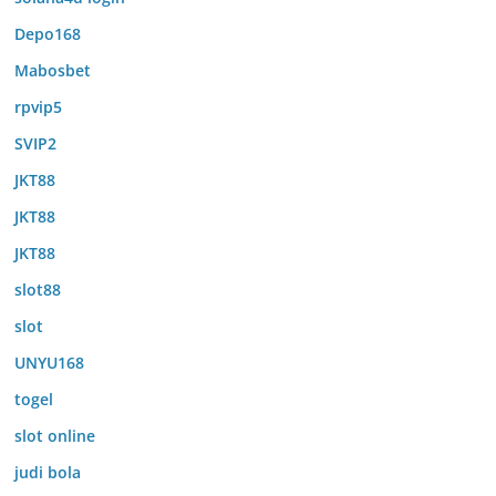
Depo168
Mabosbet
rpvip5
SVIP2
JKT88
JKT88
JKT88
slot88
slot
UNYU168
togel
slot online
judi bola