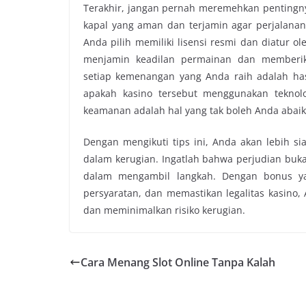
Terakhir, jangan pernah meremehkan pentingnya 
kapal yang aman dan terjamin agar perjalanan 
Anda pilih memiliki lisensi resmi dan diatur o
menjamin keadilan permainan dan memberi
setiap kemenangan yang Anda raih adalah hasi
apakah kasino tersebut menggunakan teknolo
keamanan adalah hal yang tak boleh Anda abaik
Dengan mengikuti tips ini, Anda akan lebih si
dalam kerugian. Ingatlah bahwa perjudian buka
dalam mengambil langkah. Dengan bonus ya
persyaratan, dan memastikan legalitas kasino,
dan meminimalkan risiko kerugian.
Cara Menang Slot Online Tanpa Kalah