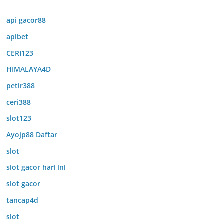
api gacor88
apibet
CERI123
HIMALAYA4D
petir388
ceri388
slot123
Ayojp88 Daftar
slot
slot gacor hari ini
slot gacor
tancap4d
slot