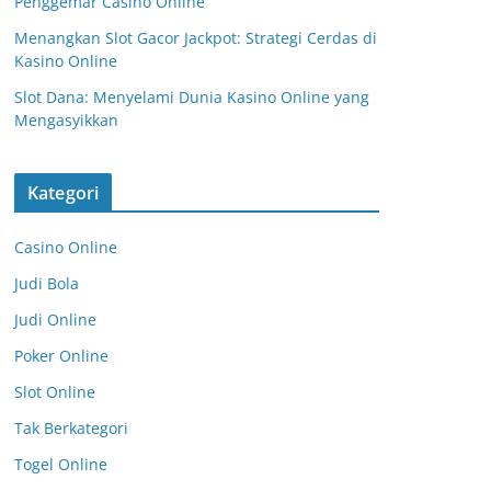
Penggemar Casino Online
Menangkan Slot Gacor Jackpot: Strategi Cerdas di
Kasino Online
Slot Dana: Menyelami Dunia Kasino Online yang
Mengasyikkan
Kategori
Casino Online
Judi Bola
Judi Online
Poker Online
Slot Online
Tak Berkategori
Togel Online