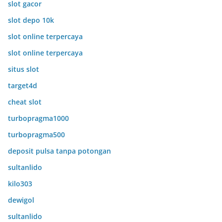
slot gacor
slot depo 10k
slot online terpercaya
slot online terpercaya
situs slot
target4d
cheat slot
turbopragma1000
turbopragma500
deposit pulsa tanpa potongan
sultanlido
kilo303
dewigol
sultanlido