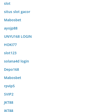
slot
situs slot gacor
Mabosbet
ayojp88
UNYU168 LOGIN
HOKI77
slot123
solana4d login
Depo168
Mabosbet
rpvip5
SVIP2
JKT88
JKT88