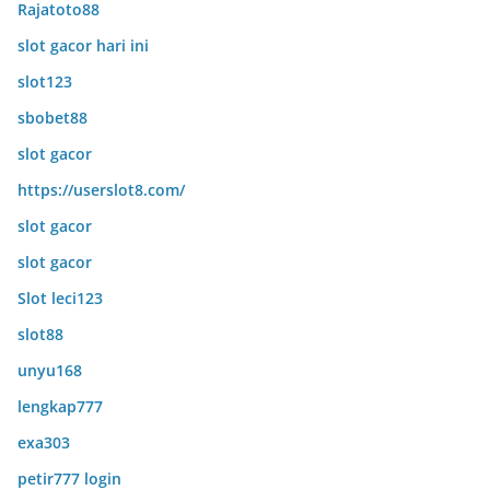
Rajatoto88
slot gacor hari ini
slot123
sbobet88
slot gacor
https://userslot8.com/
slot gacor
slot gacor
Slot leci123
slot88
unyu168
lengkap777
exa303
petir777 login