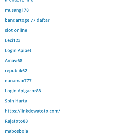
musang178
bandartogel77 daftar
slot online
Leci123
Login Apibet
Amavi68
republik62
danamax777
Login Apigacor88
Spin Harta
https://linkdewatoto.com/
Rajatoto88
mabosbola