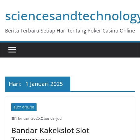
Skip
sciencesandtechnolog
to
content
Berita Terbaru Setiap Hari tentang Poker Casino Online
Hari:
1 Januari 2025
SLOT ONLINE
1 Januari 2025
bandarjudi
Bandar Kakekslot Slot
Terpercaya