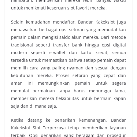
hambatan, memberikan mereka lebih banyak waktu
untuk menikmati keseruan slot favorit mereka.
Selain kemudahan mendaftar, Bandar Kakekslot juga
menawarkan berbagai opsi setoran yang memudahkan
pemain dalam mengisi saldo akun mereka. Dari metode
tradisional seperti transfer bank hingga opsi digital
modern seperti e-wallet dan kartu kredit, semua
tersedia untuk memastikan bahwa setiap pemain dapat
memilih cara yang paling nyaman dan sesuai dengan
kebutuhan mereka. Proses setoran yang cepat dan
aman ini memungkinkan pemain untuk segera
memulai permainan tanpa harus menunggu lama,
memberikan mereka fleksibilitas untuk bermain kapan
saja dan di mana saja.
Ketika datang ke penarikan kemenangan, Bandar
Kakekslot Slot Terpercaya tetap memberikan layanan
terbaik. Opsi penarikan yang beragam dan prosedur