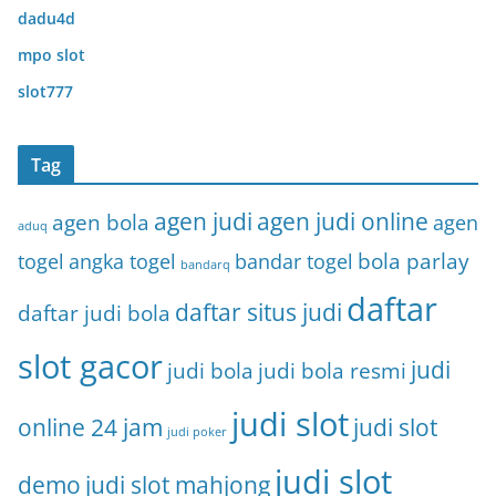
dadu4d
mpo slot
slot777
Tag
agen judi
agen judi online
agen bola
agen
aduq
bola parlay
togel
angka togel
bandar togel
bandarq
daftar
daftar situs judi
daftar judi bola
slot gacor
judi
judi bola
judi bola resmi
judi slot
online 24 jam
judi slot
judi poker
judi slot
demo
judi slot mahjong