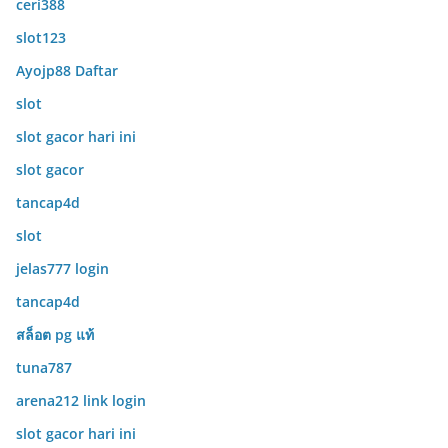
ceri388
slot123
Ayojp88 Daftar
slot
slot gacor hari ini
slot gacor
tancap4d
slot
jelas777 login
tancap4d
สล็อต pg แท้
tuna787
arena212 link login
slot gacor hari ini