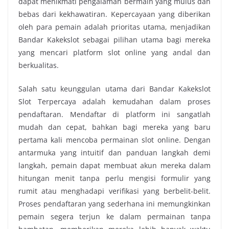
dapat menikmati pengalaman bermain yang mulus dan
bebas dari kekhawatiran. Kepercayaan yang diberikan
oleh para pemain adalah prioritas utama, menjadikan
Bandar Kakekslot sebagai pilihan utama bagi mereka
yang mencari platform slot online yang andal dan
berkualitas.
Salah satu keunggulan utama dari Bandar Kakekslot
Slot Terpercaya adalah kemudahan dalam proses
pendaftaran. Mendaftar di platform ini sangatlah
mudah dan cepat, bahkan bagi mereka yang baru
pertama kali mencoba permainan slot online. Dengan
antarmuka yang intuitif dan panduan langkah demi
langkah, pemain dapat membuat akun mereka dalam
hitungan menit tanpa perlu mengisi formulir yang
rumit atau menghadapi verifikasi yang berbelit-belit.
Proses pendaftaran yang sederhana ini memungkinkan
pemain segera terjun ke dalam permainan tanpa