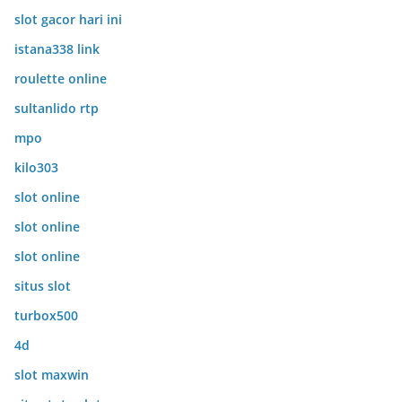
slot gacor hari ini
istana338 link
roulette online
sultanlido rtp
mpo
kilo303
slot online
slot online
slot online
situs slot
turbox500
4d
slot maxwin