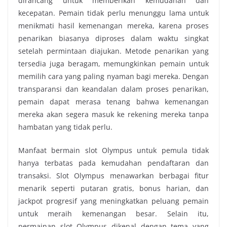
dirancang untuk memberikan kemudahan dan
kecepatan. Pemain tidak perlu menunggu lama untuk
menikmati hasil kemenangan mereka, karena proses
penarikan biasanya diproses dalam waktu singkat
setelah permintaan diajukan. Metode penarikan yang
tersedia juga beragam, memungkinkan pemain untuk
memilih cara yang paling nyaman bagi mereka. Dengan
transparansi dan keandalan dalam proses penarikan,
pemain dapat merasa tenang bahwa kemenangan
mereka akan segera masuk ke rekening mereka tanpa
hambatan yang tidak perlu.
Manfaat bermain slot Olympus untuk pemula tidak
hanya terbatas pada kemudahan pendaftaran dan
transaksi. Slot Olympus menawarkan berbagai fitur
menarik seperti putaran gratis, bonus harian, dan
jackpot progresif yang meningkatkan peluang pemain
untuk meraih kemenangan besar. Selain itu,
permainan slot Olympus dikenal dengan tema yang