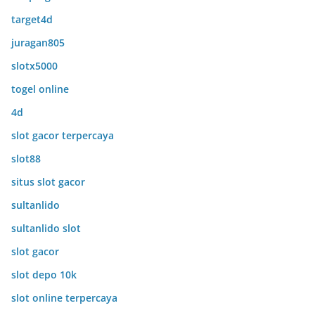
target4d
juragan805
slotx5000
togel online
4d
slot gacor terpercaya
slot88
situs slot gacor
sultanlido
sultanlido slot
slot gacor
slot depo 10k
slot online terpercaya