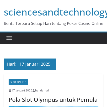
Skip
sciencesandtechnolog
to
content
Berita Terbaru Setiap Hari tentang Poker Casino Online
Hari:
17 Januari 2025
SLOT ONLINE
17 Januari 2025
bandarjudi
Pola Slot Olympus untuk Pemula