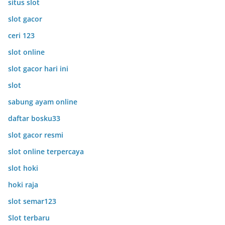
situs slot
slot gacor
ceri 123
slot online
slot gacor hari ini
slot
sabung ayam online
daftar bosku33
slot gacor resmi
slot online terpercaya
slot hoki
hoki raja
slot semar123
Slot terbaru