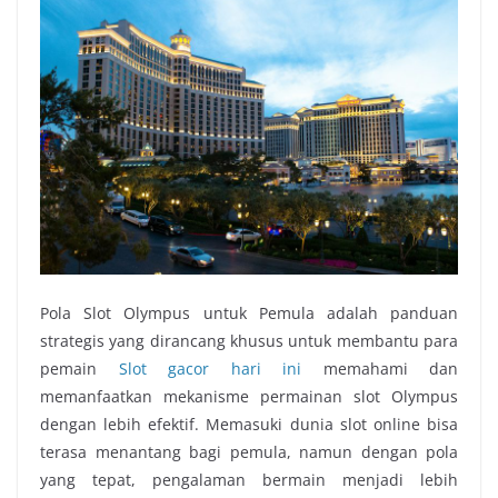
Pola Slot Olympus untuk Pemula adalah panduan
strategis yang dirancang khusus untuk membantu para
pemain
Slot gacor hari ini
memahami dan
memanfaatkan mekanisme permainan slot Olympus
dengan lebih efektif. Memasuki dunia slot online bisa
terasa menantang bagi pemula, namun dengan pola
yang tepat, pengalaman bermain menjadi lebih