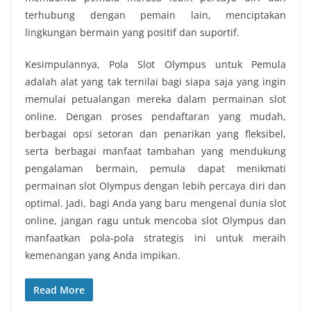
terhubung dengan pemain lain, menciptakan
lingkungan bermain yang positif dan suportif.
Kesimpulannya, Pola Slot Olympus untuk Pemula
adalah alat yang tak ternilai bagi siapa saja yang ingin
memulai petualangan mereka dalam permainan slot
online. Dengan proses pendaftaran yang mudah,
berbagai opsi setoran dan penarikan yang fleksibel,
serta berbagai manfaat tambahan yang mendukung
pengalaman bermain, pemula dapat menikmati
permainan slot Olympus dengan lebih percaya diri dan
optimal. Jadi, bagi Anda yang baru mengenal dunia slot
online, jangan ragu untuk mencoba slot Olympus dan
manfaatkan pola-pola strategis ini untuk meraih
kemenangan yang Anda impikan.
Read More