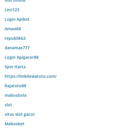
slot online
Leci123
Login Apibet
Amavi68
republik62
danamax777
Login Apigacor88
Spin Harta
https://linkdewatoto.com/
Rajatoto88
mabosbola
slot
situs slot gacor
Mabosbet