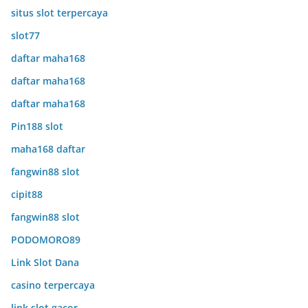
situs slot terpercaya
slot77
daftar maha168
daftar maha168
daftar maha168
Pin188 slot
maha168 daftar
fangwin88 slot
cipit88
fangwin88 slot
PODOMORO89
Link Slot Dana
casino terpercaya
link slot gacor